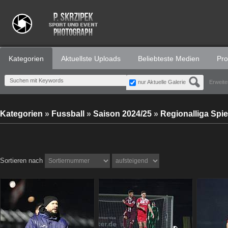
Kategorien
Aktuellste Uploads
Beliebteste Medien
Prof
nur Aktuelle Galerie
Erweite
Kategorien
»
Fussball
»
Saison 2024/25
»
Regionalliga Spie
Sortieren nach