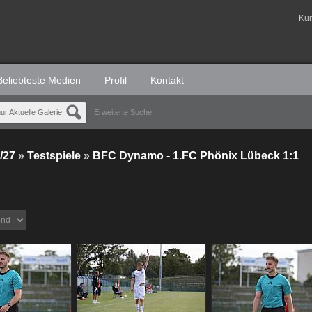
Ku
Beliebteste Medien
Profil
Kontakt
ur Aktuelle Galerie
Erweiterte Suche
/27
»
Testspiele
»
BFC Dynamo - 1.FC Phönix Lübeck 1:1