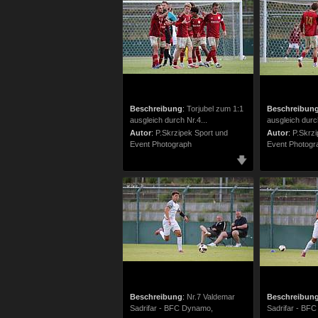
Beschreibung
:
Torjubel zum 1:1
Beschreibun
ausgleich durch Nr.4...
ausgleich durch
Autor
:
P.Skrzipek Sport und
Autor
:
P.Skrzi
Event Photograph
Event Photogr
Beschreibung
:
Nr.7 Valdemar
Beschreibun
Sadrifar - BFC Dynamo,
Sadrifar - BF