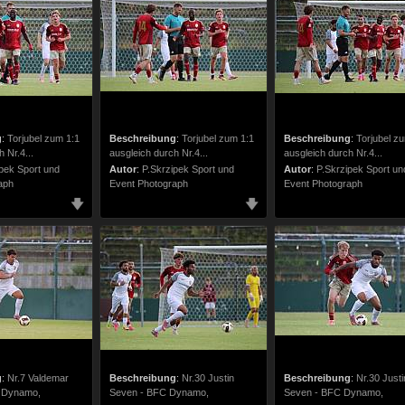
g
:
Torjubel zum 1:1
Beschreibung
:
Torjubel zum 1:1
Beschreibung
:
Torjubel z
 Nr.4...
ausgleich durch Nr.4...
ausgleich durch Nr.4...
pek Sport und
Autor
:
P.Skrzipek Sport und
Autor
:
P.Skrzipek Sport un
aph
Event Photograph
Event Photograph
g
:
Nr.7 Valdemar
Beschreibung
:
Nr.30 Justin
Beschreibung
:
Nr.30 Justi
C Dynamo,
Seven - BFC Dynamo,
Seven - BFC Dynamo,