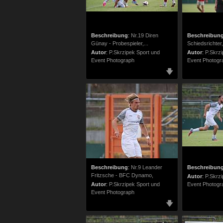
Beschreibung
:
Nr.19 Diren
Beschreibun
Günay - Probespieler,...
Schiedsrichter,
Autor
:
P.Skrzipek Sport und
Autor
:
P.Skrzi
Event Photograph
Event Photogr
Beschreibung
:
Nr.9 Leander
Beschreibun
Fritzsche - BFC Dynamo,
Autor
:
P.Skrzi
Autor
:
P.Skrzipek Sport und
Event Photogr
Event Photograph