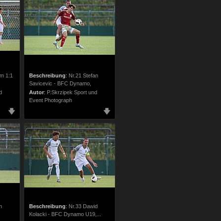
um 1:1
Beschreibung
:
Nr.21 Stefan
Savicevic - BFC Dynamo,
d
Autor
:
P.Skrzipek Sport und
Event Photograph
n
Beschreibung
:
Nr.33 Dawid
Kolacki - BFC Dynamo U19,...