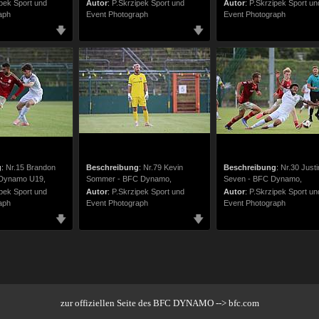
pek Sport und
Autor
:
P.Skrzipek Sport und
Autor
:
P.Skrzipek Sport un
aph
Event Photograph
Event Photograph
g
:
Nr.15 Brandon
Beschreibung
:
Nr.79 Kevin
Beschreibung
:
Nr.30 Justi
 Dynamo U19,
Sommer - BFC Dynamo,
Seven - BFC Dynamo,
pek Sport und
Autor
:
P.Skrzipek Sport und
Autor
:
P.Skrzipek Sport un
aph
Event Photograph
Event Photograph
zur offiziellen Seite des BFC DYNAMO --> bfc.com