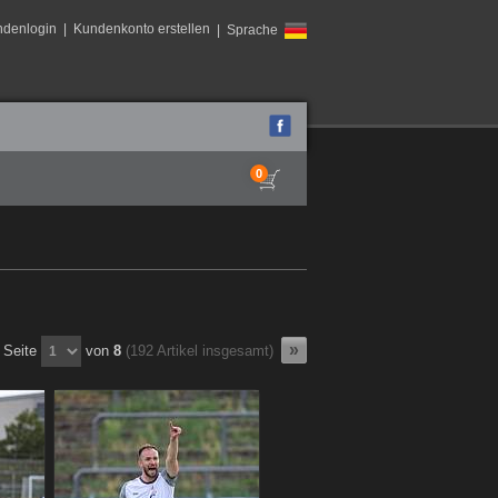
ndenlogin
|
Kundenkonto erstellen
| Sprache
0
Seite
von
8
(192 Artikel insgesamt)