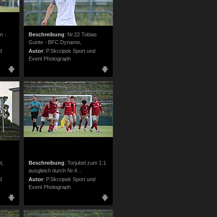
n -
Beschreibung
:
Nr.22 Tobias
Gunte - BFC Dynamo,
d
Autor
:
P.Skrzipek Sport und
Event Photograph
l,
Beschreibung
:
Torjubel zum 1:1
ausgleich durch Nr.4...
d
Autor
:
P.Skrzipek Sport und
Event Photograph