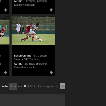
d
Autor
:
P.Skrzipek Sport und
Event Photograph
n
Beschreibung
:
Nr.30 Justin
Seven - BFC Dynamo,
d
Autor
:
P.Skrzipek Sport und
Event Photograph
Seite
von
8
(192 Artikel insgesamt)