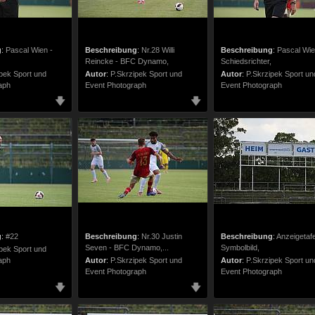
g
:
Pascal Wien -
Beschreibung
:
Nr.28 Willi
Beschreibung
:
Pascal Wie
Reincke - BFC Dynamo,
Schiedsrichter,
pek Sport und
Autor
:
P.Skrzipek Sport und
Autor
:
P.Skrzipek Sport un
aph
Event Photograph
Event Photograph
g
:
#22
Beschreibung
:
Nr.30 Justin
Beschreibung
:
Anzeigetafe
Seven - BFC Dynamo,...
Symbolbild,
pek Sport und
aph
Autor
:
P.Skrzipek Sport und
Autor
:
P.Skrzipek Sport un
Event Photograph
Event Photograph