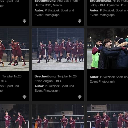
Beschreibung
:
Andreas Thom -
Beschreibung
:
Nr.10 Flori
pek Sport und
Hertha BSC, Marco...
Lekaj - BFC Dynamo U19,
aph
Autor
:
P.Skrzipek Sport und
Autor
:
P.Skrzipek Sport un
Event Photograph
Event Photograph
g
:
Torjubel Nr.26
Beschreibung
:
Torjubel Nr.26
Autor
:
P.Skrzipek Sport un
- BFC...
Erlind Zogjani - BFC...
Event Photograph
pek Sport und
Autor
:
P.Skrzipek Sport und
aph
Event Photograph