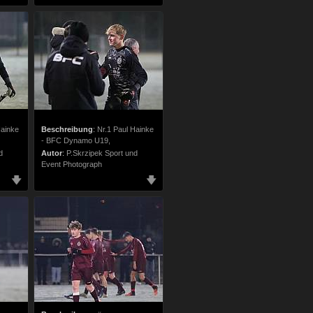
Hainke
Beschreibung
:
Nr.1 Paul Hainke
- BFC Dynamo U19,
d
Autor
:
P.Skrzipek Sport und
Event Photograph