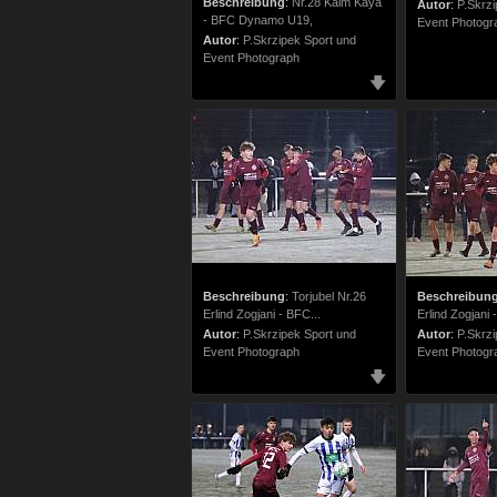
Beschreibung
:
Nr.28 Kaim Kaya
Autor
:
P.Skrzi
- BFC Dynamo U19,
Event Photogr
Autor
:
P.Skrzipek Sport und
Event Photograph
Beschreibung
:
Torjubel Nr.26
Beschreibun
Erlind Zogjani - BFC...
Erlind Zogjani 
Autor
:
P.Skrzipek Sport und
Autor
:
P.Skrzi
Event Photograph
Event Photogr