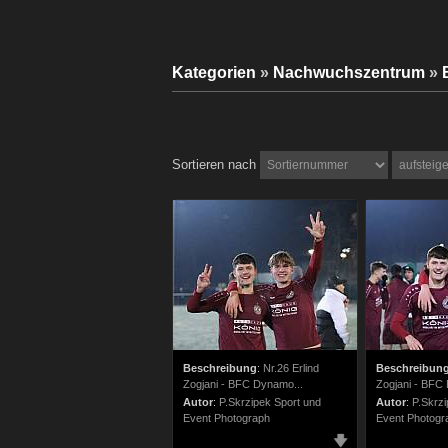
Kategorien
»
Nachwuchszentrum
»
Sortieren nach
Beschreibung
:
Nr.26 Erlind
Beschreibun
Zogjani - BFC Dynamo...
Zogjani - BFC
Autor
:
P.Skrzipek Sport und
Autor
:
P.Skrzi
Event Photograph
Event Photogr