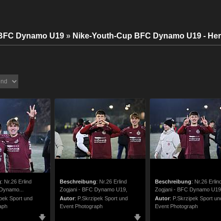
BFC Dynamo U19
»
Nike-Youth-Cup BFC Dynamo U19 - Her
g
:
Nr.26 Erlind
Beschreibung
:
Nr.26 Erlind
Beschreibung
:
Nr.26 Erlin
 Dynamo...
Zogjani - BFC Dynamo U19,
Zogjani - BFC Dynamo U19
pek Sport und
Autor
:
P.Skrzipek Sport und
Autor
:
P.Skrzipek Sport un
aph
Event Photograph
Event Photograph