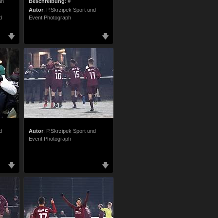
an
Beschreibung
:
#
Autor
:
P.Skrzipek Sport und
d
Event Photograph
d
Autor
:
P.Skrzipek Sport und
Event Photograph