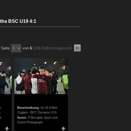
tha BSC U19 4:1
Seite
von
6
(136 Artikel insgesamt)
d
Beschreibung
:
Nr.26 Erlind
,
Zogjani - BFC Dynamo U19,
d
Autor
:
P.Skrzipek Sport und
Event Photograph