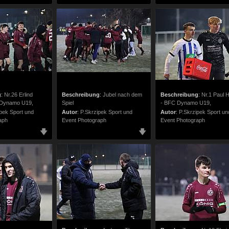
g
:
Nr.26 Erlind
Beschreibung
:
Jubel nach dem
Beschreibung
:
Nr.1 Paul 
 Dynamo U19,
Spiel
- BFC Dynamo U19,
pek Sport und
Autor
:
P.Skrzipek Sport und
Autor
:
P.Skrzipek Sport un
aph
Event Photograph
Event Photograph