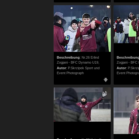
Beschreibung
:
Nr.26 Erlind
Beschreibun
Zogjani - BFC Dynamo U19,
Zogjani - BFC
Autor
:
P.Skrzipek Sport und
Autor
:
P.Skrzi
Event Photograph
Event Photogr