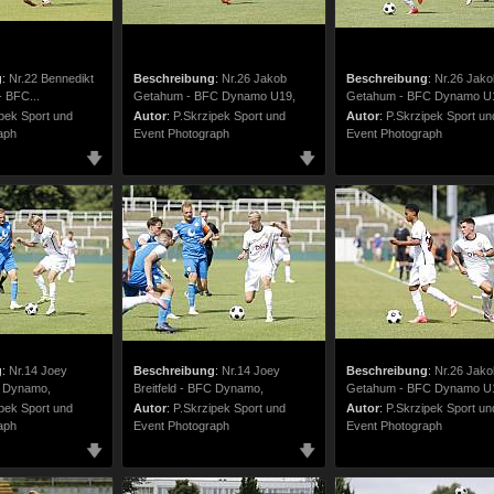
g
:
Nr.22 Bennedikt
Beschreibung
:
Nr.26 Jakob
Beschreibung
:
Nr.26 Jako
 BFC...
Getahum - BFC Dynamo U19,
Getahum - BFC Dynamo U
pek Sport und
Autor
:
P.Skrzipek Sport und
Autor
:
P.Skrzipek Sport un
aph
Event Photograph
Event Photograph
g
:
Nr.14 Joey
Beschreibung
:
Nr.14 Joey
Beschreibung
:
Nr.26 Jako
C Dynamo,
Breitfeld - BFC Dynamo,
Getahum - BFC Dynamo U19
pek Sport und
Autor
:
P.Skrzipek Sport und
Autor
:
P.Skrzipek Sport un
aph
Event Photograph
Event Photograph