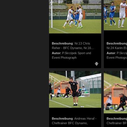
Beschreibung
:
Nr.13 Chris
Beschreibun
Reher - BFC Dynamo, Nr.16...
Nr.24 Karim El 
Autor
:
P.Skrzipek Sport und
Autor
:
P.Skrzi
Event Photograph
Event Photogr
Beschreibung
:
Andreas Heraf -
Beschreibun
Cheftrainer BFC Dynamo,
Cheftrainer B