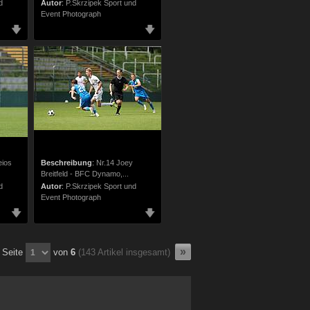
d
Autor
:
P.Skrzipek Sport und
Event Photograph
eios
Beschreibung
:
Nr.14 Joey
Breitfeld - BFC Dynamo,...
d
Autor
:
P.Skrzipek Sport und
Event Photograph
Seite
von
6
(143 Artikel insgesamt)