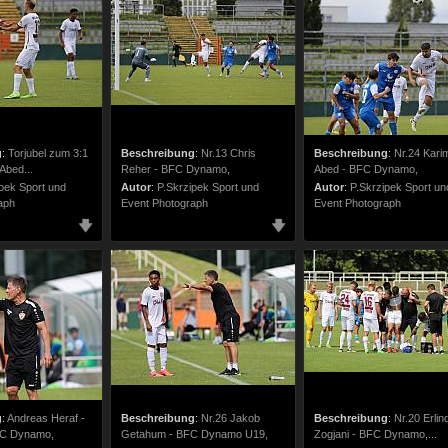
g
:
Torjubel zum 3:1
Beschreibung
:
Nr.13 Chris
Beschreibung
:
Nr.24 Kari
Abed...
Reher - BFC Dynamo,
Abed - BFC Dynamo,
pek Sport und
Autor
:
P.Skrzipek Sport und
Autor
:
P.Skrzipek Sport un
aph
Event Photograph
Event Photograph
g
:
Andreas Heraf -
Beschreibung
:
Nr.26 Jakob
Beschreibung
:
Nr.20 Erlin
FC Dynamo,
Getahum - BFC Dynamo U19,
Zogjani - BFC Dynamo,...