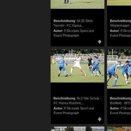
Beschreibung
:
Nr.35 Silvio
Beschreibun
Termini - FC Hansa...
Wüstenhagen -
Autor
:
P.Skrzipek Sport und
Autor
:
P.Skrzi
Event Photograph
Event Photogr
Beschreibung
:
Nr.2 Nils Schulz -
Beschreibun
FC Hansa Rostock...
Breitfeld - BF
Autor
:
P.Skrzipek Sport und
Autor
:
P.Skrzi
Event Photograph
Event Photogr