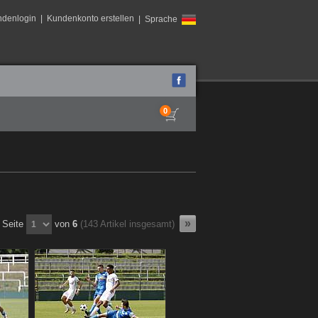
ndenlogin
|
Kundenkonto erstellen
| Sprache
0
Seite
von
6
(143 Artikel insgesamt)