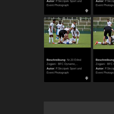
Autor
:
P.Skrzipek Sport und
Autor
:
P.Skrzi
Event Photograph
Event Photogr
Beschreibung
:
Nr.20 Erlind
Beschreibun
Zogjani - BFC Dynamo,...
Zogjani - BFC 
Autor
:
P.Skrzipek Sport und
Autor
:
P.Skrzi
Event Photograph
Event Photogr