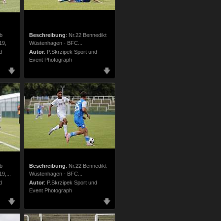
b
Beschreibung
:
Nr.22 Bennedikt
19,
Wüstenhagen - BFC...
d
Autor
:
P.Skrzipek Sport und
Event Photograph
b
Beschreibung
:
Nr.22 Bennedikt
,...
Wüstenhagen - BFC...
d
Autor
:
P.Skrzipek Sport und
Event Photograph