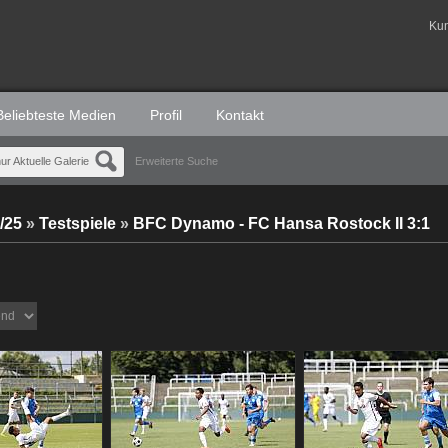
Ku
Beliebteste Medien
Profil
Kontakt
ur Aktuelle Galerie
Erweiterte Suche
/25
»
Testspiele
»
BFC Dynamo - FC Hansa Rostock II 3:1