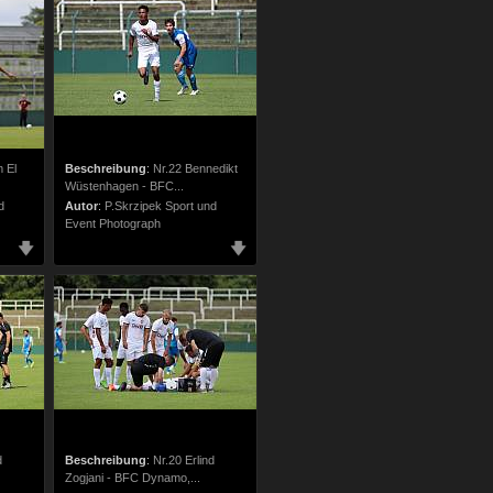
m El
Beschreibung
:
Nr.22 Bennedikt
Wüstenhagen - BFC...
d
Autor
:
P.Skrzipek Sport und
Event Photograph
d
Beschreibung
:
Nr.20 Erlind
Zogjani - BFC Dynamo,...