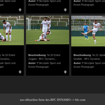
pek Sport und
Autor
:
P.Skrzipek Sport und
Autor
:
P.Skrzipek Sport un
aph
Event Photograph
Event Photograph
g
:
Nr.20 Erlind
Beschreibung
:
Nr.20 Erlind
Beschreibung
:
Nr.21 Vasil
Dynamo,...
Zogjani - BFC Dynamo,...
Dedidis - BFC Dynamo,
pek Sport und
Autor
:
P.Skrzipek Sport und
Autor
:
P.Skrzipek Sport un
aph
Event Photograph
Event Photograph
zur offiziellen Seite des BFC DYNAMO --> bfc.com