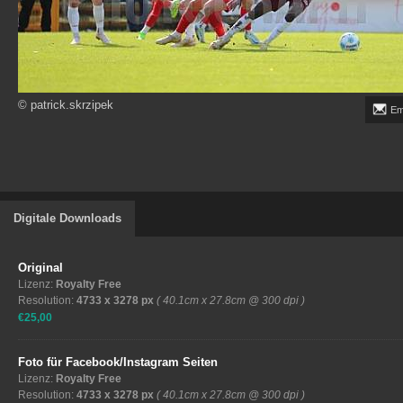
© patrick.skrzipek
Em
Digitale Downloads
Original
Lizenz:
Royalty Free
Resolution:
4733 x 3278 px
( 40.1cm x 27.8cm @ 300 dpi )
€25,00
Foto für Facebook/Instagram Seiten
Lizenz:
Royalty Free
Resolution:
4733 x 3278 px
( 40.1cm x 27.8cm @ 300 dpi )