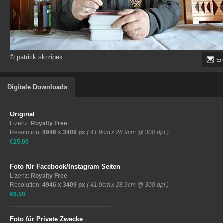
© patrick.skrzipek
Em
Digitale Downloads
Original
Lizenz:
Royalty Free
Resolution:
4946 x 3409 px
( 41.9cm x 28.9cm @ 300 dpi )
€25,00
Foto für Facebook/Instagram Seiten
Lizenz:
Royalty Free
Resolution:
4946 x 3409 px
( 41.9cm x 28.9cm @ 300 dpi )
€6,50
Foto für Private Zwecke