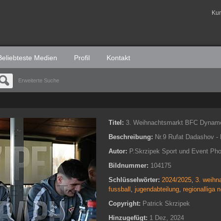
Ku
Beliebteste Medien
Profil
Kontakt
Erweiterte Suche
Titel:
3. Weihnachtsmarkt BFC Dynam
Beschreibung:
Nr.9 Rufat Dadashov 
Autor:
P.Skrzipek Sport und Event Ph
Bildnummer:
104175
Schlüsselwörter:
2024/2025
,
3. weihn
fussball
,
jugendabteilung
,
regionalliga 
Copyright:
Patrick Skrzipek
Hinzugefügt:
1 Dez, 2024