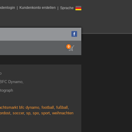
ndenlogin
|
Kundenkonto erstellen
| Sprache
0
o
- BFC Dynamo,
otograph
achtsmarkt bfc dynamo
,
football
,
fußball
,
nordost
,
soccer
,
sp
,
spo
,
sport
,
weihnachten