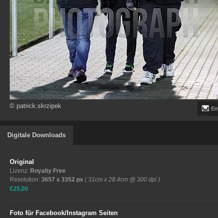
© patrick.skrzipek
Em
Digitale Downloads
Original
Lizenz:
Royalty Free
Resolution:
3657 x 3352 px
( 31cm x 28.4cm @ 300 dpi )
€25,00
Foto für Facebook/Instagram Seiten