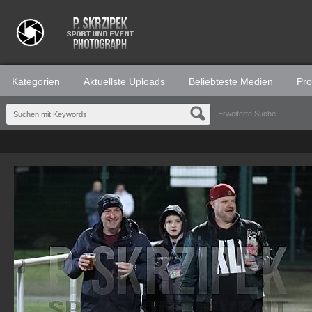
Kategorien
Aktuellste Uploads
Beliebteste Medien
Prof
Erweiterte Suche